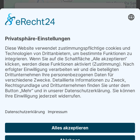
Wir benötigen Ihre Zustimmung,
um den Google Maps-Service zu
laden!
Wir verwenden einen Service eines
Drittanbieters, um Karteninhalte einzubetten.
Dieser Service kann Daten zu Ihren Aktivitäten
sammeln. Bitte lesen Sie die Details durch und
stimmen Sie der Nutzung des Service zu, um
diese Karte anzuzeigen.
Mehr Informationen
Akzeptieren
powered by
Usercentrics Consent
Management Platform
&
eRecht24