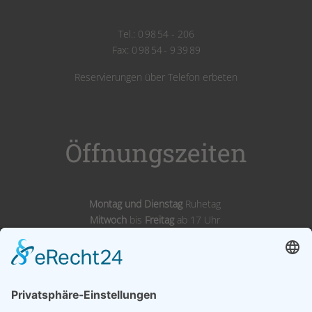
Tel.: 0 98 54 - 206
Fax: 0 98 54 - 9 39 89
Reservierungen über Telefon erbeten
Öffnungszeiten
Montag und Dienstag
Ruhetag
Mitwoch
bis
Freitag
ab 17 Uhr
Samstags,
Sonntags
& Feiertags ab 11 Uhr