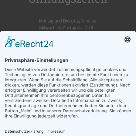
Montag und Dienstag
Ruhetag
Mitwoch
bis
Freitag
ab 17 Uhr
Samstags,
Sonntags
& Feiertags ab 11 Uhr
Adresse
Landgasthof Wörnitz Stuben
Inh. Karl Kirsch
Wörnitzstraße 12
91749 Wittelshofen