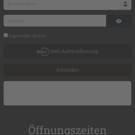
Benutzername
Passwort
Passwor
Angemeldet bleiben
Web-Authentifizierung
Anmelden
Passwort vergessen?
Benutzername vergessen?
Öffnungszeiten