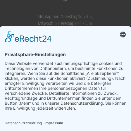
Montag und Dienstag
Ruhetag
Mitwoch
bis
Freitag
ab 17 Uhr
Samstags,
Sonntags
& Feiertags ab 11 Uhr
Adresse
Landgasthof Wörnitz Stuben
Inh. Karl Kirsch
Wörnitzstraße 12
91749 Wittelshofen