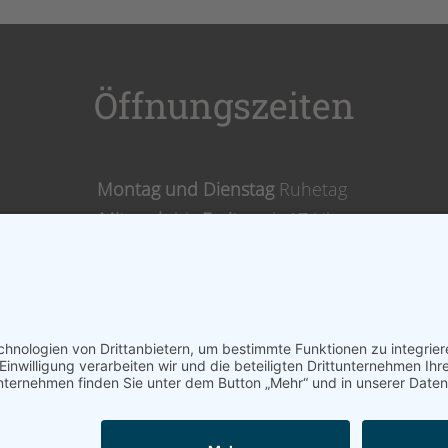
Öffnungszeiten
Montag und Dienstag
Ruhetag
Mitwoch
bis
Freitag
ab 17 Uhr
Samstags,
Sonntags
& Feiertags ab 11 Uhr