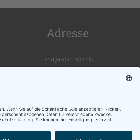
Adresse
Landgasthof Wörnitz
Stuben
Inh. Karl Kirsch
Wörnitzstraße 12
91749 Wittelshofen